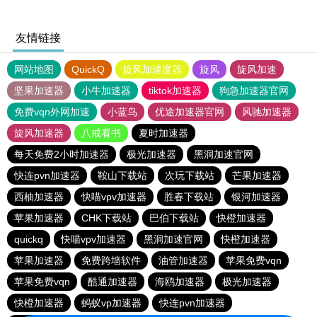
友情链接
网站地图
QuickQ
旋风加速度器
旋风
旋风加速
坚果加速器
小牛加速器
tiktok加速器
狗急加速器官网
免费vqn外网加速
小蓝鸟
优途加速器官网
风驰加速器
旋风加速器
八戒看书
夏时加速器
每天免费2小时加速器
极光加速器
黑洞加速官网
快连pvn加速器
鞍山下载站
次玩下载站
芒果加速器
西柚加速器
快喵vpv加速器
胜春下载站
银河加速器
苹果加速器
CHK下载站
巴伯下载站
快橙加速器
quickq
快喵vpv加速器
黑洞加速官网
快橙加速器
苹果加速器
免费跨墙软件
油管加速器
苹果免费vqn
苹果免费vqn
酷通加速器
海鸥加速器
极光加速器
快橙加速器
蚂蚁vp加速器
快连pvn加速器