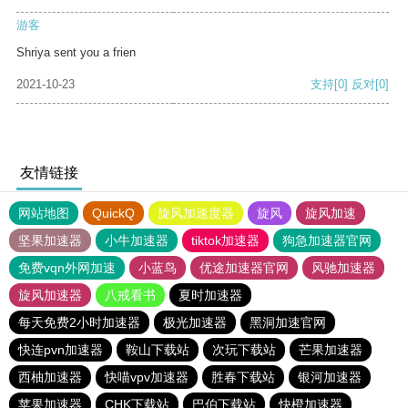
游客
Shriya sent you a frien
2021-10-23
支持
[0]
反对
[0]
友情链接
网站地图
QuickQ
旋风加速度器
旋风
旋风加速
坚果加速器
小牛加速器
tiktok加速器
狗急加速器官网
免费vqn外网加速
小蓝鸟
优途加速器官网
风驰加速器
旋风加速器
八戒看书
夏时加速器
每天免费2小时加速器
极光加速器
黑洞加速官网
快连pvn加速器
鞍山下载站
次玩下载站
芒果加速器
西柚加速器
快喵vpv加速器
胜春下载站
银河加速器
苹果加速器
CHK下载站
巴伯下载站
快橙加速器