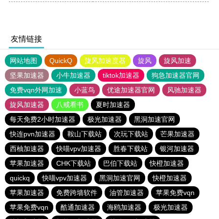
友情链接
网站地图
QuickQ
旋风加速度器
旋风
旋风加速
坚果加速器
小牛加速器
tiktok加速器
狗急加速器官网
免费vqn外网加速
小蓝鸟
优途加速器官网
风驰加速器
旋风加速器
八戒看书
夏时加速器
每天免费2小时加速器
极光加速器
黑洞加速官网
快连pvn加速器
鞍山下载站
次玩下载站
芒果加速器
西柚加速器
快喵vpv加速器
胜春下载站
银河加速器
苹果加速器
CHK下载站
巴伯下载站
快橙加速器
quickq
快喵vpv加速器
黑洞加速官网
快橙加速器
苹果加速器
免费跨墙软件
油管加速器
苹果免费vqn
苹果免费vqn
酷通加速器
海鸥加速器
极光加速器