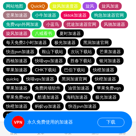
网站地图
QuickQ
旋风加速度器
旋风
旋风加速
坚果加速器
小牛加速器
tiktok加速器
狗急加速器官网
免费vqn外网加速
小蓝鸟
优途加速器官网
风驰加速器
旋风加速器
八戒看书
夏时加速器
每天免费2小时加速器
极光加速器
黑洞加速官网
快连pvn加速器
鞍山下载站
次玩下载站
芒果加速器
西柚加速器
快喵vpv加速器
胜春下载站
银河加速器
苹果加速器
CHK下载站
巴伯下载站
快橙加速器
quickq
快喵vpv加速器
黑洞加速官网
快橙加速器
苹果加速器
免费跨墙软件
油管加速器
苹果免费vqn
苹果免费vqn
酷通加速器
海鸥加速器
极光加速器
快橙加速器
蚂蚁vp加速器
快连pvn加速器
每天试用一小时加速器
闪电猫加速器
毕竟乐民下载站
永久免费使用的加速器
下载
首页
安卓
苹果
排行
推荐